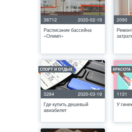
38712
2020-02-19
2090
Расписание бассейна
Ремонт
«Олимп»
затрат
СПОРТ И ОТДЫХ
КРАСОТА
3284
2020-03-19
1131
Где купить дешевый
У гине
авиабилет