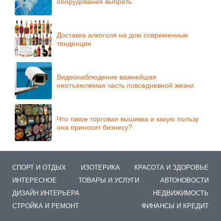
оборудования выбрать
Доставка алкоголя на дом современные
тенденции
Видеонаблюдение важнейшая
неотъемлемая часть повседневной жизни
Что такое торговая вышивка и какую пользу
она приносит бизнесу?
СПОРТ И ОТДЫХ
ИЗОТЕРИКА
КРАСОТА И ЗДОРОВЬЕ
ИНТЕРЕСНОЕ
ТОВАРЫ И УСЛУГИ
АВТОНОВОСТИ
ДИЗАЙН ИНТЕРЬЕРА
НЕДВИЖИМОСТЬ
СТРОЙКА И РЕМОНТ
ФИНАНСЫ И КРЕДИТ