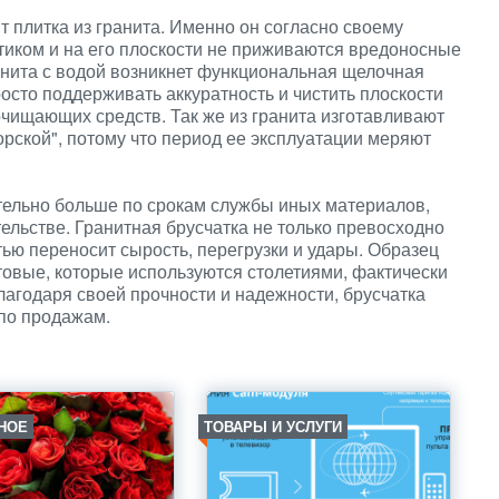
 плитка из гранита. Именно он согласно своему
тиком и на его плоскости не приживаются вредоносные
анита с водой возникнет функциональная щелочная
осто поддерживать аккуратность и чистить плоскости
чищающих средств. Так же из гранита изготавливают
рской", потому что период ее эксплуатации меряют
ительно больше по срокам службы иных материалов,
ельстве. Гранитная брусчатка не только превосходно
тью переносит сырость, перегрузки и удары. Образец
стовые, которые используются столетиями, фактически
агодаря своей прочности и надежности, брусчатка
 по продажам.
НОЕ
ТОВАРЫ И УСЛУГИ