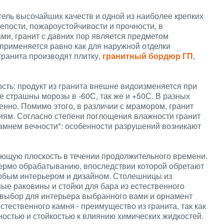
атель высочайших качеств и одной из наиболее крепких
епости, пожароустойчивости и прочности, в
и, гранит с давних пор является предметом
 применяется равно как для наружной отделки
 гранита производят плитку,
гранитный бордюр ГП
,
ость: продукт из гранита внешне видоизменяется при
е страшны морозы в -60С, так же и +50С. В разных
енно. Помимо этого, в различии с мрамором, гранит
ям. Согласно степени поглощения влажности гранит
амнем вечности": особенности разрушений возникают
ающую плоскость в течении продолжительного времени.
ермо обрабатыванию, впоследствии которой обретают
 любым интерьером и дизайном. Столешницы из
ные раковины и стойки для бара из естественного
 выбор для интерьера выбранного вами и орнамент
тественного камня - преимущество из гранита, так как
остью и стойкостью к влиянию химических жидкостей.