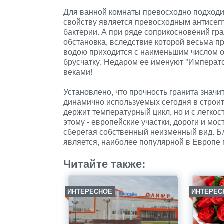
Для ванной комнаты превосходно подходит
свойству является превосходным антисеп
бактерии. А при ряде соприкосновений гр
обстановка, вследствие которой весьма пр
водою приходится с наименьшим числом о
брусчатку. Недаром ее именуют "Императо
веками!
Установлено, что прочность гранита знач
динамично используемых сегодня в строит
держит температурный цикл, но и с легкос
этому - европейские участки, дороги и мо
сберегая собственный неизменный вид. Бл
является, наиболее популярной в Европе
Читайте также:
ИНТЕРЕСНОЕ
ИНТЕРЕС