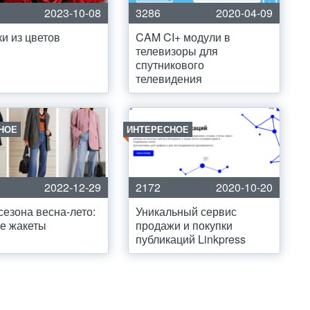
2023-10-08
3286
2020-04-09
и из цветов
CAM CI+ модули в
телевизоры для
спутникового
телевидения
НОЕ
ИНТЕРЕСНОЕ
2022-12-29
2172
2020-10-20
сезона весна-лето:
Уникальный сервис
е жакеты
продажи и покупки
публикаций Linkpress