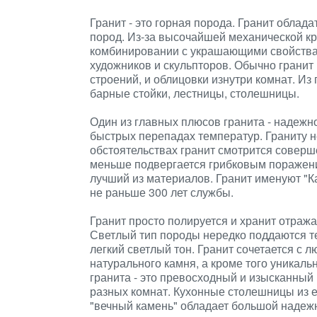
Гранит - это горная порода. Гранит облад
пород. Из-за высочайшей механической кр
комбинировании с украшающими свойствам
художников и скульпторов. Обычно гранит
строений, и облицовки изнутри комнат. Из
барные стойки, лестницы, столешницы.
Один из главных плюсов гранита - надежн
быстрых перепадах температур. Граниту н
обстоятельствах гранит смотрится соверш
меньше подвергается грибковым поражени
лучший из материалов. Гранит именуют "К
не раньше 300 лет службы.
Гранит просто полируется и хранит отраж
Светлый тип породы нередко поддаются т
легкий светлый тон. Гранит сочетается с
натурального камня, а кроме того уникаль
гранита - это превосходный и изысканный
разных комнат. Кухонные столешницы из ес
"вечный камень" обладает большой надежн