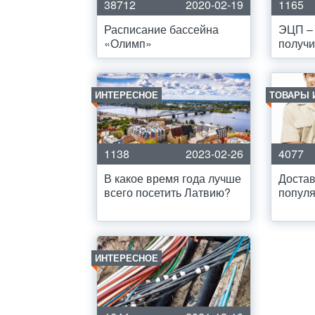
38712
2020-02-19
1165
Расписание бассейна
ЭЦП – 
«Олимп»
получи
ИНТЕРЕСНОЕ
ТОВАРЫ 
1138
2023-02-26
4077
В какое время года лучше
Достав
всего посетить Латвию?
популя
ИНТЕРЕСНОЕ