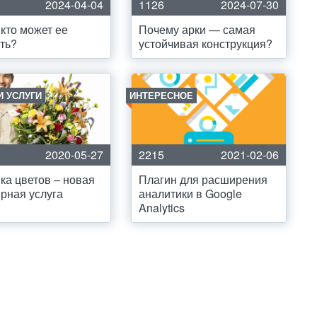
2024-04-04
1126
2024-07-30
кто может ее
Почему арки — самая
ть?
устойчивая конструкция?
И УСЛУГИ
ИНТЕРЕСНОЕ
2020-05-27
2215
2021-02-06
ка цветов – новая
Плагин для расширения
рная услуга
аналитики в Google
Analytics